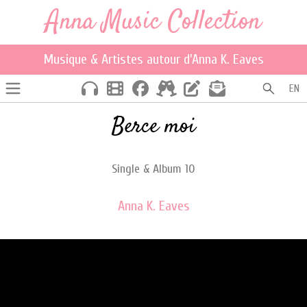
Anna Music Collection
Musique & Artistes autour d'Anna K. Eaves
EN
Berce moi
Single & Album 10
Anna K. Eaves