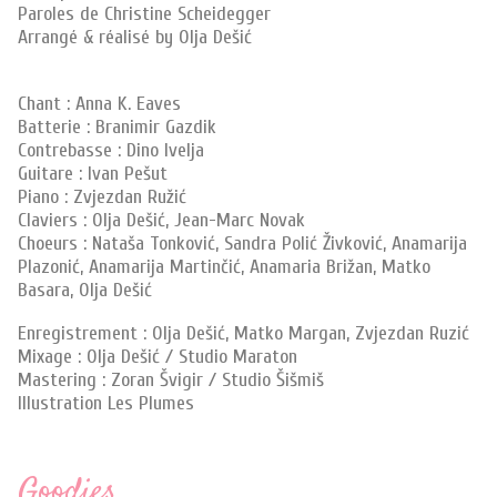
Paroles de Christine Scheidegger
Arrangé & réalisé by Olja Dešić
Chant : Anna K. Eaves
Batterie : Branimir Gazdik
Contrebasse : Dino Ivelja
Guitare : Ivan Pešut
Piano : Zvjezdan Ružić
Claviers : Olja Dešić, Jean-Marc Novak
Choeurs : Nataša Tonković, Sandra Polić Živković, Anamarija
Plazonić, Anamarija Martinčić, Anamaria Brižan, Matko
Basara, Olja Dešić
Enregistrement : Olja Dešić, Matko Margan, Zvjezdan Ruzić
Mixage : Olja Dešić / Studio Maraton
Mastering : Zoran Švigir / Studio Šišmiš
Illustration Les Plumes
Goodies