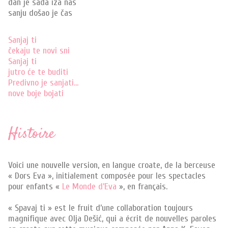
dan je sada iza nas
sanju došao je čas
Sanjaj ti
čekaju te novi sni
Sanjaj ti
jutro će te buditi
Predivno je sanjati…
nove boje bojati
Histoire
Voici une nouvelle version, en langue croate, de la berceuse
« Dors Eva », initialement composée pour les spectacles
pour enfants «
Le Monde d’Eva
», en français.
« Spavaj ti » est le fruit d’une collaboration toujours
magnifique avec Olja Dešić, qui a écrit de nouvelles paroles